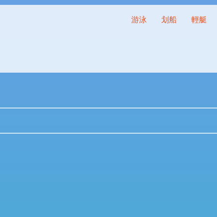
游泳
划船
輕艇