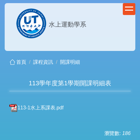
跳
到
主
水上運動學系
要
內
容
區
首頁
課程資訊
開課明細
113學年度第1學期開課明細表
113-1水上系課表.pdf
瀏覽數:
186