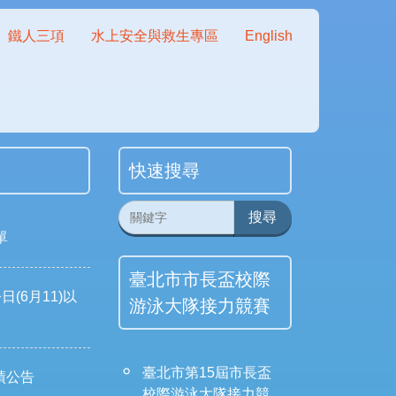
鐵人三項
水上安全與救生專區
English
快速搜尋
搜尋
單
臺北市市長盃校際
(6月11)以
游泳大隊接力競賽
臺北市第15屆市長盃
績公告
校際游泳大隊接力競