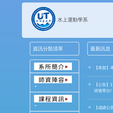
跳
到
主
水上運動學系
要
內
容
區
資訊分類清單
最新訊息
【恭賀】本
【公告】1
掛號寄出!
【成績公告