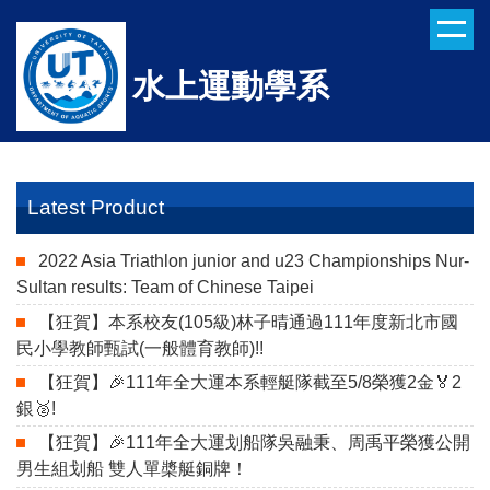
Jump
to
the
水上運動學系
main
content
block
Latest Product
2022 Asia Triathlon junior and u23 Championships Nur-
Sultan results: Team of Chinese Taipei
【狂賀】本系校友(105級)林子晴通過111年度新北市國
民小學教師甄試(一般體育教師)!!
【狂賀】🎉111年全大運本系輕艇隊截至5/8榮獲2金🏅️2
銀🥈!
【狂賀】🎉111年全大運划船隊吳融秉、周禹平榮獲公開
男生組划船 雙人單槳艇銅牌！