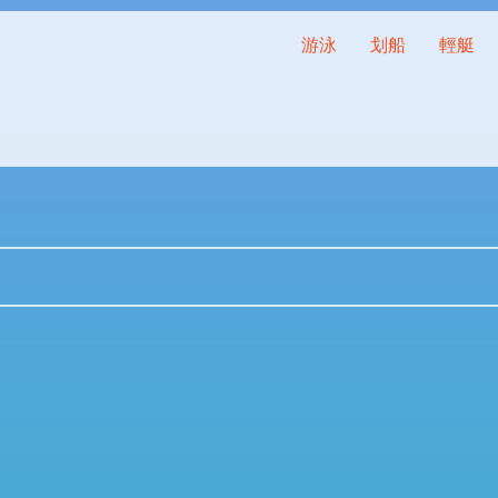
游泳
划船
輕艇