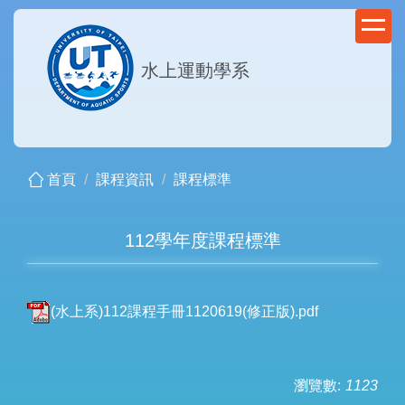
跳
到
主
水上運動學系
要
內
容
區
首頁
課程資訊
課程標準
112學年度課程標準
(水上系)112課程手冊1120619(修正版).pdf
瀏覽數:
1123