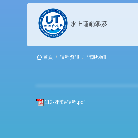
跳
到
主
水上運動學系
要
內
容
區
首頁
課程資訊
開課明細
112-2開課課程.pdf