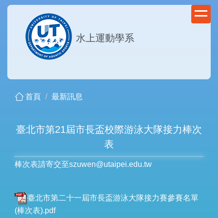
跳
到
主
水上運動學系
要
內
容
區
首頁
最新訊息
臺北市第21屆市長盃校際游泳大隊接力棒次
表
棒次表請寄交至szuwen@utaipei.edu.tw
臺北市第二十一屆市長盃游泳大隊接力賽參賽名單
(棒次表).pdf