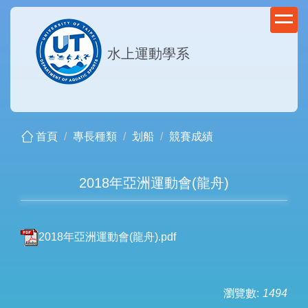
跳
到
主
水上運動學系
要
內
容
區
首頁
專長種類
划船
競賽成績
2018年亞洲運動會(龍舟)
2018年亞洲運動會(龍舟).pdf
瀏覽數:
1494