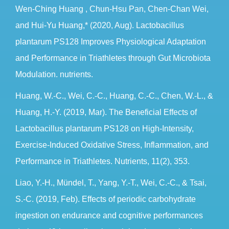
Wen-Ching Huang , Chun-Hsu Pan, Chen-Chan Wei,
and Hui-Yu Huang,* (2020, Aug). Lactobacillus
plantarum PS128 Improves Physiological Adaptation
and Performance in Triathletes through Gut Microbiota
Modulation. nutrients.
Huang, W.-C., Wei, C.-C., Huang, C.-C., Chen, W.-L., &
Huang, H.-Y. (2019, Mar). The Beneficial Effects of
Lactobacillus plantarum PS128 on High-Intensity,
Exercise-Induced Oxidative Stress, Inflammation, and
Performance in Triathletes. Nutrients, 11(2), 353.
Liao, Y.-H., Mündel, T., Yang, Y.-T., Wei, C.-C., & Tsai,
S.-C. (2019, Feb). Effects of periodic carbohydrate
ingestion on endurance and cognitive performances