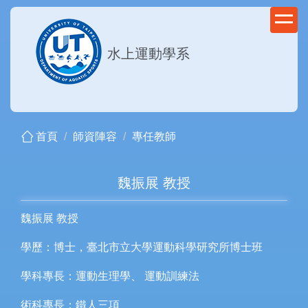
跳
到
主
水上運動學系
要
內
容
區
首頁
師資陣容
專任教師
魏振展 教授
魏振展 教授
學歷：博士，臺北市立大學運動科學研究所博士班
學科專長：運動生理學、 運動訓練法
術科專長：鐵人三項