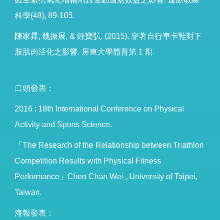
科學(48), 89-105.
陳家昇, 魏振展, & 鍾寶弘. (2015). 穿著自行車卡鞋對下
肢肌肉活化之影響. 屏東大學體育第 1 期.
口頭發表：
2016 : 18th International Conference on Physical
Activity and Sports Science.
「The Research of the Relationship between Triathlon
Competition Results with Physical Fitness
Performance」Chen Chan Wei , University of Taipei,
Taiwan.
海報發表：