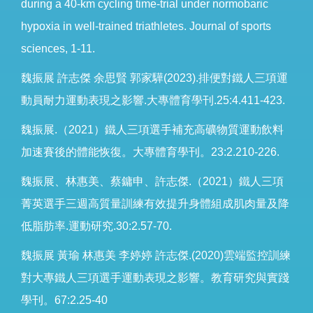
during a 40-km cycling time-trial under normobaric
hypoxia in well-trained triathletes. Journal of sports
sciences, 1-11.
魏振展 許志傑 余思賢 郭家驊(2023).排便對鐵人三項運
動員耐力運動表現之影響.大專體育學刊.25:4.411-423.
魏振展.（2021）鐵人三項選手補充高礦物質運動飲料
加速賽後的體能恢復。大專體育學刊。23:2.210-226.
魏振展、林惠美、蔡鏞申、許志傑.（2021）鐵人三項
菁英選手三週高質量訓練有效提升身體組成肌肉量及降
低脂肪率.運動研究.30:2.57-70.
魏振展 黃瑜 林惠美 李婷婷 許志傑.(2020)雲端監控訓練
對大專鐵人三項選手運動表現之影響。教育研究與實踐
學刊。67:2.25-40