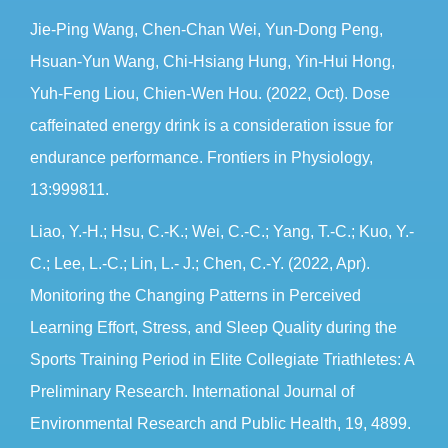
Jie-Ping Wang, Chen-Chan Wei, Yun-Dong Peng,
Hsuan-Yun Wang, Chi-Hsiang Hung, Yin-Hui Hong,
Yuh-Feng Liou, Chien-Wen Hou. (2022, Oct). Dose
caffeinated energy drink is a consideration issue for
endurance performance. Frontiers in Physiology,
13:999811.
Liao, Y.-H.; Hsu, C.-K.; Wei, C.-C.; Yang, T.-C.; Kuo, Y.-
C.; Lee, L.-C.; Lin, L.- J.; Chen, C.-Y. (2022, Apr).
Monitoring the Changing Patterns in Perceived
Learning Effort, Stress, and Sleep Quality during the
Sports Training Period in Elite Collegiate Triathletes: A
Preliminary Research. International Journal of
Environmental Research and Public Health, 19, 4899.