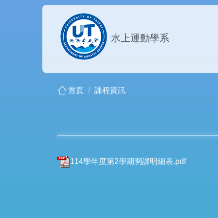
跳
到
主
水上運動學系
要
內
容
區
首頁
課程資訊
114學年度第2學期開課明細表.pdf