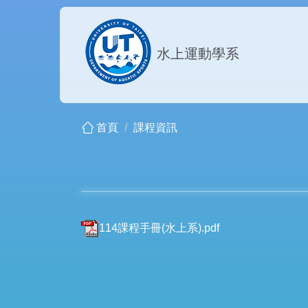
跳
到
主
水上運動學系
要
內
容
區
首頁
課程資訊
114課程手冊(水上系).pdf