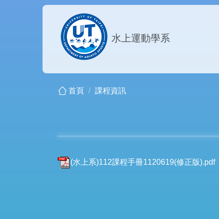
跳
到
主
水上運動學系
要
內
容
區
首頁
課程資訊
(水上系)112課程手冊1120619(修正版).pdf