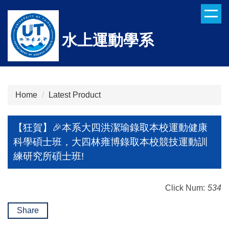
Jump
to
the
水上運動學系
main
content
block
Home
Latest Product
【狂賀】🎉本系大四洪潔瑜錄取本校運動健康
科學碩士班，大四林雍博錄取本校競技運動訓
練研究所碩士班!
Click Num:
534
Share